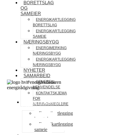
BORETTSLAG
OG
SAMEIER
ENERGIKARTLEGGING
BORETTSLAG
ENERGIKARTLEGGING
SAMEIE
NÆRINGSBYGG
ENERGIMERKING
NÆRINGSBYGG
ENERGIKARTLEGGING
NÆRINGSBYGG
NYHETER
SAMARBEID
GENERELL
HENVENDELSE
KONTAKTSKJEMA
FOR
BORETTSLAG OG
NÆRINGSMEGLERE
SAMEIER
Energikartlegging
borettslag
Energikartlegging
sameie