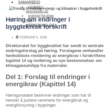
SAMARBEID
GENERELL
HENVENDELSE
KONTAKTSKJEMA
Høring om endringer i
FOR
byggteknisk forskrift
NÆRINGSMEGLERE
FEBRUAR 6, 2026
Direktoratet for byggkvalitet har sendt to sentrale
endringsforslag på høring. Forslagene omhandler
henholdsvis revidering av energikrav i forskriftens
kapittel 14 og innføring av nye bestemmelser om
klimagassutslipp fra materialer.
Del 1: Forslag til endringer i
energikrav (Kapittel 14)
Høringsnotatet beskriver endringer som har til
hensikt å justere rammene for energibruk og
energiforsyning i bygninger.