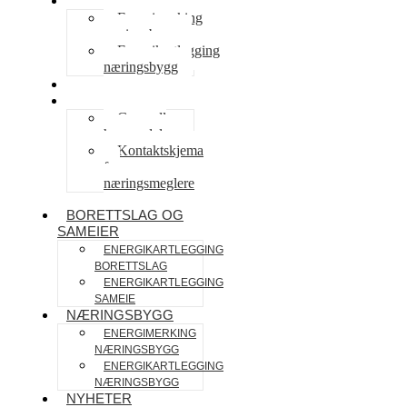
NÆRINGSBYGG
Energimerking
næringsbygg
Energikartlegging
næringsbygg
NYHETER
SAMARBEID
Generell
henvendelse
Kontaktskjema
for
næringsmeglere
BORETTSLAG OG
SAMEIER
ENERGIKARTLEGGING
BORETTSLAG
ENERGIKARTLEGGING
SAMEIE
NÆRINGSBYGG
ENERGIMERKING
NÆRINGSBYGG
ENERGIKARTLEGGING
NÆRINGSBYGG
NYHETER