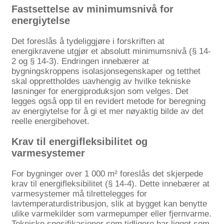
Fastsettelse av minimumsnivå for
energiytelse
Det foreslås å tydeliggjøre i forskriften at
energikravene utgjør et absolutt minimumsnivå (§ 14-
2 og § 14-3). Endringen innebærer at
bygningskroppens isolasjonsegenskaper og tetthet
skal opprettholdes uavhengig av hvilke tekniske
løsninger for energiproduksjon som velges. Det
legges også opp til en revidert metode for beregning
av energiytelse for å gi et mer nøyaktig bilde av det
reelle energibehovet.
Krav til energifleksibilitet og
varmesystemer
For bygninger over 1 000 m² foreslås det skjerpede
krav til energifleksibilitet (§ 14-4). Dette innebærer at
varmesystemer må tilrettelegges for
lavtemperaturdistribusjon, slik at bygget kan benytte
ulike varmekilder som varmepumper eller fjernvarme.
Tekniske spesifikasjoner som tidligere har ligget som